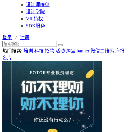
设计师榜单
设计学院
VIP特权
SDK服务
登录
/
注册
热门搜索:
培训
科技
招聘
活动
淘宝 banner
微信二维码
海报
名片