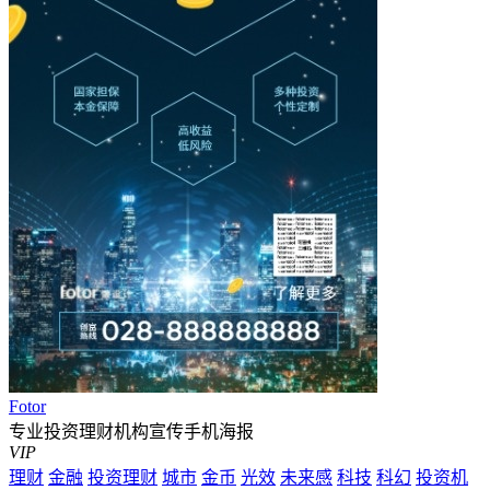
Fotor
专业投资理财机构宣传手机海报
VIP
理财
金融
投资理财
城市
金币
光效
未来感
科技
科幻
投资机