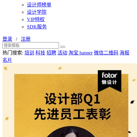
设计师榜单
设计学院
VIP特权
SDK服务
登录
/
注册
热门搜索:
培训
科技
招聘
活动
淘宝 banner
微信二维码
海报
名片