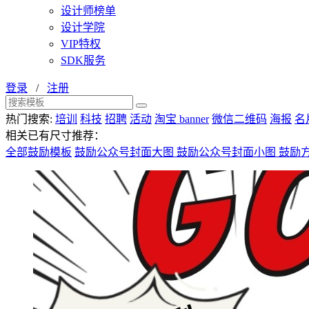
设计师榜单
设计学院
VIP特权
SDK服务
登录
/
注册
热门搜索:
培训
科技
招聘
活动
淘宝 banner
微信二维码
海报
名
相关已有尺寸推荐：
全部鼓励模板
鼓励公众号封面大图
鼓励公众号封面小图
鼓励