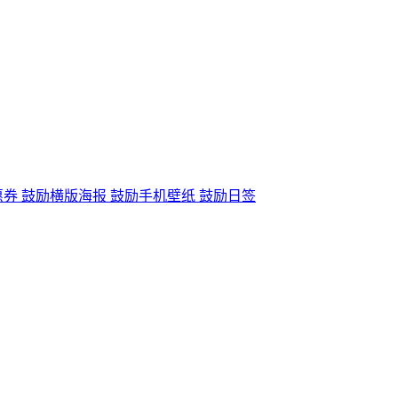
惠券
鼓励横版海报
鼓励手机壁纸
鼓励日签