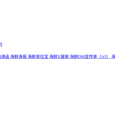
片
邀请函
海鲜海报
海鲜易拉宝
海鲜X展架
海鲜DM宣传单（A5）
海