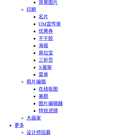
背景图片
印刷
名片
DM宣传单
优惠券
不干胶
海报
易拉宝
三折页
X展架
菜单
照片编辑
在线抠图
美颜
图片编辑器
特效滤镜
大画家
更多
设计师招募