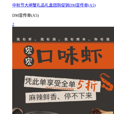
中秋节大闸蟹礼品礼盒团购促销DM宣传单(A5)
DM宣传单(A5)
2