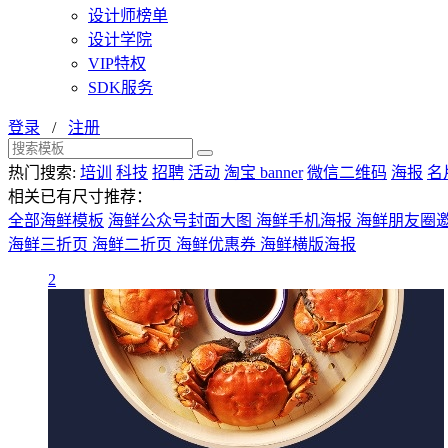
设计师榜单
设计学院
VIP特权
SDK服务
登录
/
注册
热门搜索:
培训
科技
招聘
活动
淘宝 banner
微信二维码
海报
名
相关已有尺寸推荐：
全部海鲜模板
海鲜公众号封面大图
海鲜手机海报
海鲜朋友圈
海鲜三折页
海鲜二折页
海鲜优惠券
海鲜横版海报
2