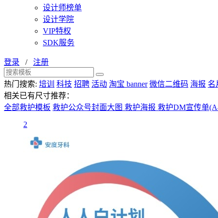
设计师榜单
设计学院
VIP特权
SDK服务
登录
/
注册
热门搜索:
培训
科技
招聘
活动
淘宝 banner
微信二维码
海报
名
相关已有尺寸推荐：
全部救护模板
救护公众号封面大图
救护海报
救护DM宣传单(A
2