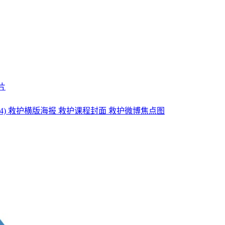
片
4)
救护横版海报
救护课程封面
救护微博焦点图