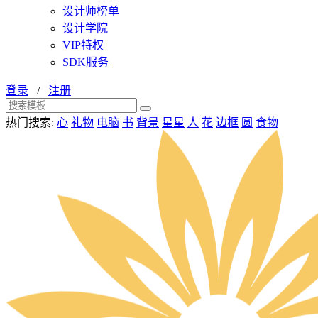
设计师榜单
设计学院
VIP特权
SDK服务
登录
/
注册
热门搜索:
心
礼物
电脑
书
背景
星星
人
花
边框
圆
食物