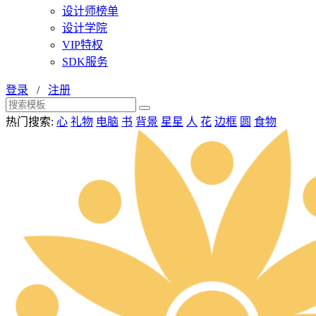
设计师榜单
设计学院
VIP特权
SDK服务
登录
/
注册
热门搜索:
心
礼物
电脑
书
背景
星星
人
花
边框
圆
食物