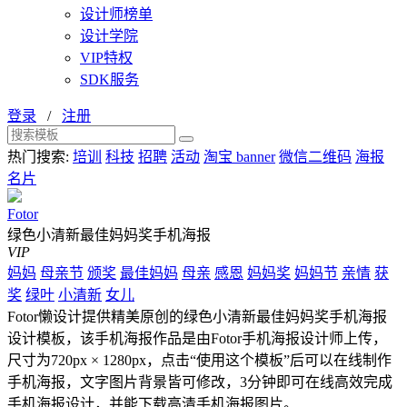
设计师榜单
设计学院
VIP特权
SDK服务
登录
/
注册
热门搜索:
培训
科技
招聘
活动
淘宝 banner
微信二维码
海报
名片
Fotor
绿色小清新最佳妈妈奖手机海报
VIP
妈妈
母亲节
颁奖
最佳妈妈
母亲
感恩
妈妈奖
妈妈节
亲情
获
奖
绿叶
小清新
女儿
Fotor懒设计提供精美原创的绿色小清新最佳妈妈奖手机海报
设计模板，该手机海报作品是由Fotor手机海报设计师上传，
尺寸为720px × 1280px，点击“使用这个模板”后可以在线制作
手机海报，文字图片背景皆可修改，3分钟即可在线高效完成
手机海报设计，并能下载高清手机海报图片。