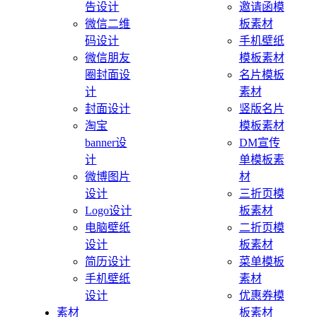
告设计
邀请函模
微信二维
板素材
码设计
手机壁纸
微信朋友
模板素材
圈封面设
名片模板
计
素材
封面设计
竖版名片
淘宝
模板素材
banner设
DM宣传
计
单模板素
微博图片
材
设计
三折页模
Logo设计
板素材
电脑壁纸
二折页模
设计
板素材
简历设计
菜单模板
手机壁纸
素材
设计
优惠券模
素材
板素材