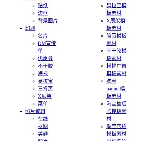
贴纸
易拉宝模
边框
板素材
背景图片
X展架模
印刷
板素材
名片
简历模板
DM宣传
素材
单
不干胶模
优惠券
板素材
不干胶
横幅广告
海报
模板素材
易拉宝
淘宝
三折页
banner模
X展架
板素材
菜单
淘宝售后
照片编辑
卡模板素
在线
材
抠图
淘宝店招
美颜
模板素材