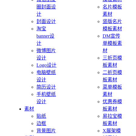
圈封面设
名片模板
计
素材
封面设计
竖版名片
淘宝
模板素材
banner设
DM宣传
计
单模板素
微博图片
材
设计
三折页模
Logo设计
板素材
电脑壁纸
二折页模
设计
板素材
简历设计
菜单模板
手机壁纸
素材
设计
优惠券模
素材
板素材
贴纸
易拉宝模
边框
板素材
背景图片
X展架模