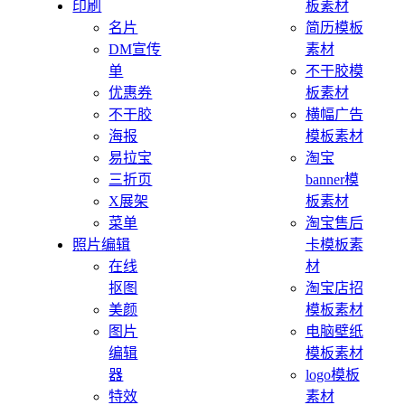
印刷
板素材
名片
简历模板
DM宣传
素材
单
不干胶模
优惠券
板素材
不干胶
横幅广告
海报
模板素材
易拉宝
淘宝
三折页
banner模
X展架
板素材
菜单
淘宝售后
照片编辑
卡模板素
在线
材
抠图
淘宝店招
美颜
模板素材
图片
电脑壁纸
编辑
模板素材
器
logo模板
特效
素材