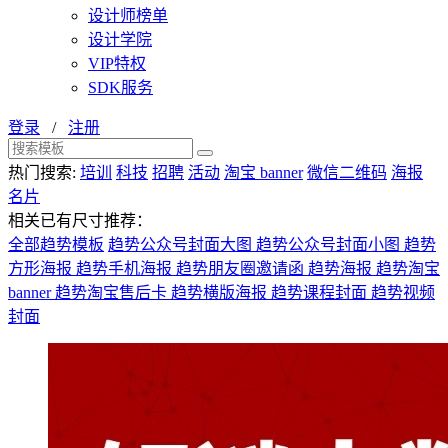
设计师榜单
设计学院
VIP特权
SDK服务
登录
/
注册
热门搜索:
培训
科技
招聘
活动
淘宝 banner
微信二维码
海报
名片
相关已有尺寸推荐：
全部趋势模板
趋势公众号封面大图
趋势公众号封面小图
趋势
方形海报
趋势手机海报
趋势朋友圈邀请函
趋势海报
趋势淘宝
banner
趋势淘宝售后卡
趋势横版海报
趋势课程封面
趋势视频
封面