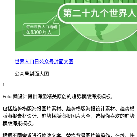
世界人口日公众号封面大图
公众号封面大图
1
Fotor懒设计提供海量精美原创的
趋势
横版海报
模板，
包括
趋势
横版海报
图片素材、
趋势
横版海报
设计素材、
趋势
横
版海报
素材设计、
趋势
横版海报
图片大全，选择你喜欢的
趋势
横版海报
模板，
根据不同需求进行修改文案、替换背景图片等操作，在线、快